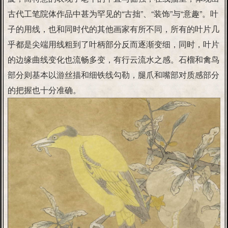
古代工笔院体作品中甚为罕见的“古拙”、“装饰”与“意趣”。叶
子的用线，也和同时代的其他画家有所不同，所有的叶片几
乎都是尖端用线粗到了叶柄部分反而逐渐变细，同时，叶片
的边缘曲线变化也流畅多变，有行云流水之感。石榴和禽鸟
部分则基本以游丝描和细铁线勾勒，腿爪和嘴部对质感部分
的把握也十分准确。