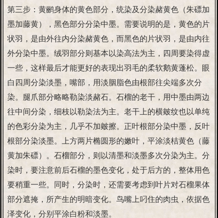
第三步：黄鹂身体的黄色部分，统染及分染赭黄色（朱磦加
墨加藤黄），黑色部分分染中墨。需要说明的是，黄色的片
状羽，是由外往内分染赭黄色，而黑色的片状羽，是由内往
外分染中墨。绒羽部分则基本以染高法为主，四周要染得虚
一些，这样最后才能更好的表现出羽毛的柔软鹅黄蓬松。眼
白四周分染淡墨，嘴部，用淡胭脂色由根部往尖端多次分
染。腿爪部分略略勒染淡赭石。石榴的老干，用中墨由两边
往中间分染，细枝以勒染法为主。老干上的横皴纹也以单纯
的色彩分染为主，几乎不加皴擦。正叶根部分染中墨，反叶
根部分染淡墨。上方两片椭圆形的嫩叶，平涂淡桔黄色（藤
黄加朱磦）。石榴部分，则以清墨和淡墨多次分染为主。分
染时，要注意前后石榴的墨色变化，处于后方的，整体用色
要稍重一些。同时，分染时，还需要考虑到叶片对石榴果体
部分遮掩，所产生的明暗变化。鸟嘴上叼住的肉虫，依据色
泽变化，分别平涂白粉和淡墨。