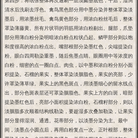
第四步：将纸张整体再次通刷一层淡赭墨底色，干后，湿润
清水后洗刷去浮色。禽鸟黑色部分用中墨分染并整体罩染淡
墨后，用浓墨丝毛。禽鸟黄色部分，用浓白粉丝毛后，整体
罩染薄藤黄。所有片状羽的羽筋用浓白粉剔出。腿部，爪垫
部分用薄白粉分染明暗浓白粉点粒状凸起。鳞甲部分则以饱
和度很高的浓白粉点出。嘴部根部分染墨红色，尖端提染白
粉。眼白四周勒染重墨，随后焦墨点睛。眼圈用中等浓度的
白粉，细密的点一圈白点。肉虫，以中墨和浓白粉分别小面
积提染。石榴的果实，整体罩染淡胭脂色，果实的亮部，少
许罩染薄草绿。果实上的黑色斑点，用淡墨细心的留水线点
出，部分色斑表层还可罩染胭脂色。果实上方的白斑，暗部
提染墨红色后，亮部小面积提染浓白粉。石榴籽部分，则以
淡胭脂多次顺着结构线勒染，要趁湿多次叠加勒染，让果实
部分显得湿润、通透。花蒂部分，以淡墨分染为主。最中
间，淡墨点小圆点后，再用白粉复点一次。正叶根部，整体