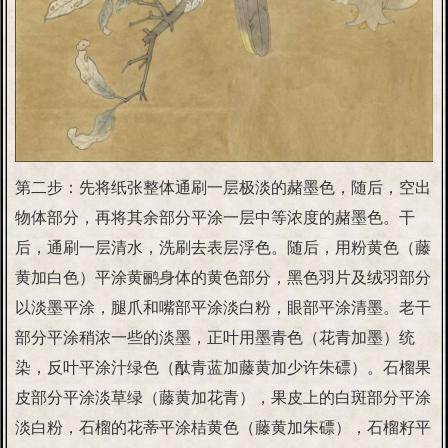
第二步：先将纸张整体通刷一层极淡的赭墨色，随后，空出
物体部分，再将其余部分平涂一层中等浓度的赭墨色。干
后，通刷一层清水，洗刷去表层浮色。随后，用粉黄色（藤
黄加白色）平涂黄鹂身体的黄色部分，黑色羽片及绒羽部分
以淡墨平涂，腿爪和嘴部平涂淡白粉，眼部平涂清墨。老干
部分平涂稍浓一些的淡墨，正叶用墨青色（花青加墨）统
染，反叶平涂汁绿色（酞青蓝加藤黄加少许朱磦）。石榴果
皮部分平涂淡草绿（藤黄加花青），果皮上的白斑部分平涂
淡白粉，石榴的花蒂平涂桔黄色（藤黄加朱磦），石榴籽平