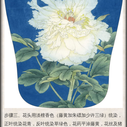
步骤三、花头用淡檀香色（藤黄加朱磦加少许三绿）统染，
正叶统染花青，反叶统染草绿色，花药平涂藤黄，花丝及猪