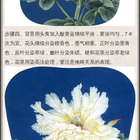
步骤四、背景用头青加入酞青蓝继续平涂，要涂均匀，7-8
次为宜。花头继续分染檀香色，墨气稍重。正叶分染墨青
色，反叶分染草绿，嫩叶分染朱磦。梗和花茎分染草老绿
色，花茎用染高法处理，要注意掩映关系的表现。