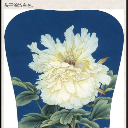
头平涂浓白色。