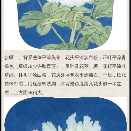
步骤二、背景整体平涂头青，花头平涂淡白粉，正叶平涂青
绿色（草绿加少许酞青蓝），反叶及花茎、梗、花籽平涂淡
草绿。柱头平涂白粉，花房外层包衣平涂赭石。干后，纸张
整体打湿，用底纹笔洗刷，将背景色湿染入花头越一半左
右，上方面积稍大。