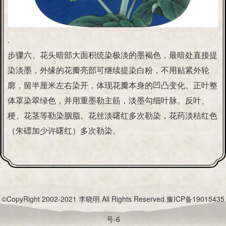
.
步骤六、花头暗部大面积统染极淡的墨褐色，最暗处直接提
染淡墨，外缘的花瓣亮部可继续提染白粉，不用贴紧外轮
廓，留半厘米左右染开，体现花瓣本身的凹凸变化。正叶整
体罩染翠绿色，并用重墨勒主筋，淡墨勾细叶脉。反叶、
梗、花茎等勒染胭脂。花丝淡曙红多次勒染，花药淡桔红色
（朱磦加少许曙红）多次勒染。
©CopyRight 2002-2021 李晓明 All Rights Reserved.
豫ICP备19015435
号-6