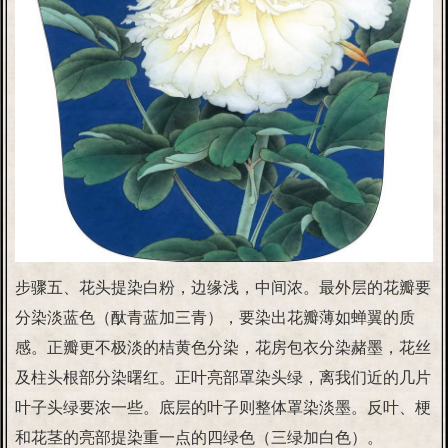
步骤五、花头提染白粉，边缘浅，中间浓。最外层的花瓣要
分染淡蓝色（酞青蓝加三青），要染出花瓣薄如蝉翼的质
感。正瓣更不极淡的桔黄色分染，花房包衣分染赭墨，花丝
及柱头根部分染曙红。正叶亮部罩染头绿，离我们近的几片
叶子头绿要浓一些。底层的叶子则整体罩染淡墨。反叶、梗
和花茎的亮部提染重一点的四绿色（三绿加白色）。